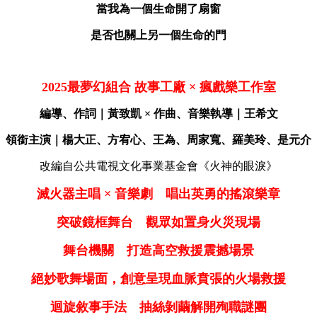
當我為一個生命開了扇窗
是否也關上另一個生命的門
2025
最夢幻組合
故事工廠 ×
瘋戲樂工作室
編導、作詞｜黃致凱 × 作曲、音樂執導
｜王希文
領銜主演｜楊大正、方宥心、王為、周家寬、羅美玲、是元介
改編自公共電視文化事業基金會《火神的眼淚》
滅火器主唱 × 音樂劇 唱出英勇的搖滾樂章
突破鏡框舞台 觀眾如置身火災現場
舞台機關 打造高空救援震撼場景
絕妙歌舞場面，創意呈現血脈賁張的火場救援
迴旋敘事手法 抽絲剝繭解開殉職謎團