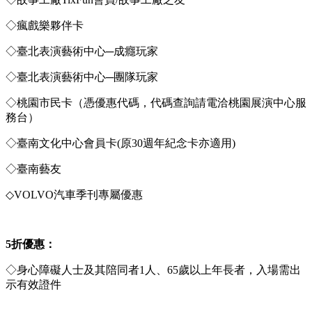
◇瘋戲樂夥伴卡
◇臺北表演藝術中心─成癮玩家
◇臺北表演藝術中心─團隊玩家
◇桃園市民卡（憑優惠代碼，代碼查詢請電洽桃園展演中心服
務台）
◇臺南文化中心會員卡(原30週年紀念卡亦適用)
◇臺南藝友
◇VOLVO汽車季刊專屬優惠
5
折優惠：
◇身心障礙人士及其陪同者1人、65歲以上年長者，入場需出
示有效證件