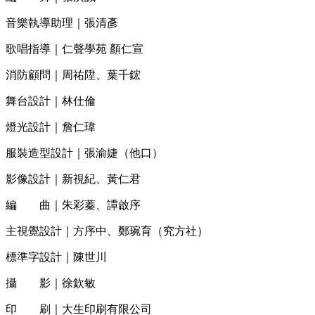
音樂執導助理｜張清彥
歌唱指導｜仁聲學苑 顏仁宣
消防顧問｜周祐陞、葉千鋐
舞台設計｜林仕倫
燈光設計｜詹仁瑋
服裝造型設計｜張渝婕（他口）
影像設計｜新視紀、黃仁君
編
．．
曲｜朱彩蓁、譚啟序
主視覺設計｜方序中、鄭琬育（究方社）
標準字設計｜陳世川
攝
．．
影｜徐欽敏
印
．．
刷｜大生印刷有限公司