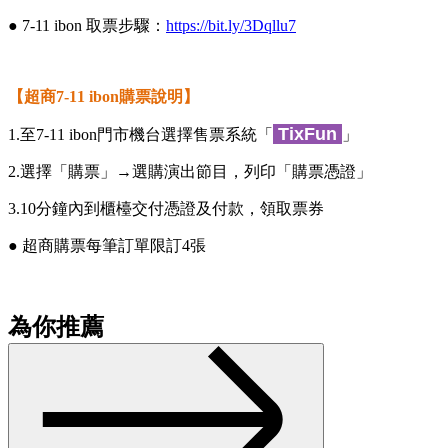
● 7-11 ibon 取票步驟：
https://bit.ly/3Dqllu7
【超商7-11 ibon購票說明】
TixFun
1.至7-11 ibon門市機台選擇售票系統「
」
2.選擇「購票」→選購演出節目，列印「購票憑證」
3.10分鐘內到櫃檯交付憑證及付款，領取票券
● 超商購票每筆訂單限訂4張
為你推薦