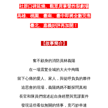
社群口碑延燒、觀眾席掌聲炸裂劇場
高雄、桃園、臺南、臺中即將全數完售
臺北、嘉義好評再加開！
【故事簡介】
奮不顧身的消防員林義陽
在一場震驚全城的大火中殉職
留下心痛的愛人、家人，與徒呼負負的夥伴
追思會的現場，義陽媽媽不斷探問真相
長官和隊員們憶述起自身經歷與荒謬案件
發現這些看似無關的情事，竟巧妙串連