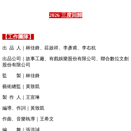
2026 三度回歸
【工作團隊】
出
..
品
..
人｜林佳鋒、莊啟祥、李彥甫、李右杭
出品公司｜故事工廠、有戲娛樂股份有限公司、聯合數位文創
股份有限公司
監
．．
製｜林佳鋒
藝術總監｜黃致凱
製
..
作
..
人｜王宣琳
編導、作詞｜黃致凱
作曲、音樂執導｜王希文
編
．．
舞｜張洪誠