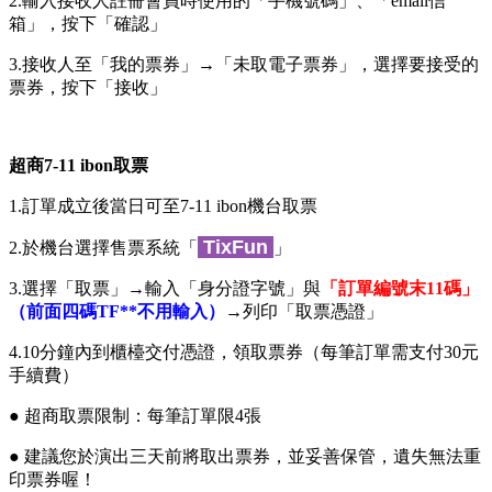
2.輸入接收人註冊會員時使用的「手機號碼」、「email信
箱」，按下「確認」
3.接收人至「我的票券」→「未取電子票券」，選擇要接受的
票券，按下「接收」
超商7-11 ibon取票
1.訂單成立後當日可至7-11 ibon機台取票
TixFun
2.於機台選擇售票系統「
」
3.選擇「取票」→輸入「身分證字號」與
「訂單編號末11碼」
（前面四碼TF**不用輸入）
→列印「取票憑證」
4.10分鐘內到櫃檯交付憑證，領取票券（每筆訂單需支付30元
手續費）
● 超商取票限制：每筆訂單限4張
● 建議您於演出三天前將取出票券，並妥善保管，遺失無法重
印票券喔！