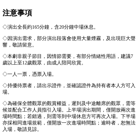
注意事項
◇演出全長約165分鐘，含20分鐘中場休息。
◇因演出需求，部分演出段落會使用大量煙霧，及出現巨大聲
響，敬請留意。
◇本劇非親子節目，因情節需要，有部分情緒性用語，建議7
歲以上至12歲觀眾，由成人陪同欣賞。
◇一人一票，憑票入場。
◇持優待票者，請出示證件，並確認證件為持有者本人方可入
場。
◇為確保全體觀眾的觀賞權益，遲到及中途離席的觀眾，需等
候並配合工作人員指引入場。上半場演出期間，僅開放兩次進
場時間點；若錯過，則需等到中場休息方可再次入場。下半場
亦採相同進場規範，僅開放一次進場時間點；逾時者，恕無法
入場，敬請見諒。